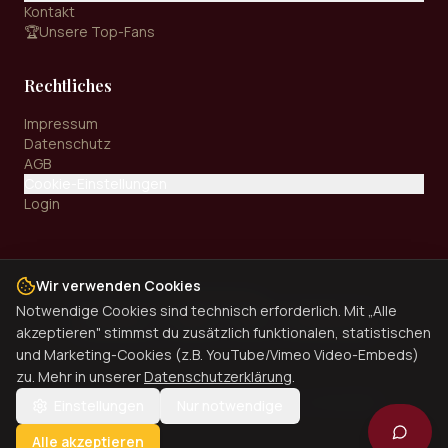
Kontakt
🏆
Unsere Top-Fans
Rechtliches
Impressum
Datenschutz
AGB
Cookie-Einstellungen
Login
Wir verwenden Cookies
Zahlungsarten:
Notwendige Cookies sind technisch erforderlich. Mit „Alle
Kreditkarte
PayPal
SEPA
Überweisung
akzeptieren" stimmst du zusätzlich funktionalen, statistischen
und Marketing-Cookies (z.B. YouTube/Vimeo Video-Embeds)
zu. Mehr in unserer
Datenschutzerklärung
.
©
2026
Dinner Universe. Alle Rechte vorbehalten.
Einstellungen
Nur notwendige
Alle akzeptieren