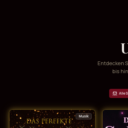
U
Entdecken Si
bis hi
Alle 
Musik