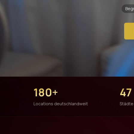
Begr
180+
47
Locations deutschlandweit
Städte