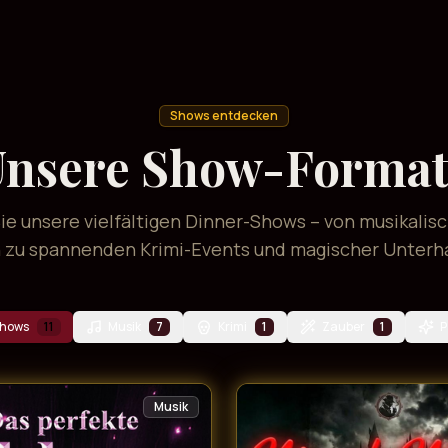
Shows entdecken
nsere Show-Forma
e unsere vielfältigen Dinner-Shows – von musikalis
n zu spannenden Krimi-Events und magischer Unterh
Shows
11
Musik
7
Krimi
1
Zauber
1
P
Musik