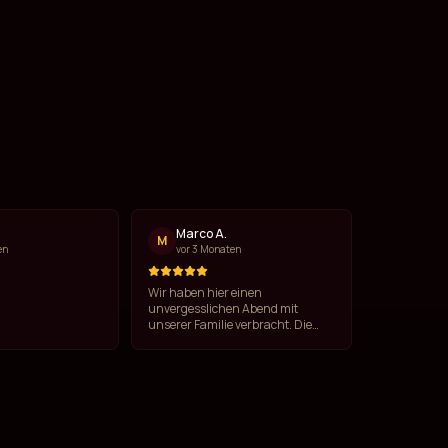
l
Marco A.
M
en
vor 3 Monaten
Wir haben hier einen
unvergesslichen Abend mit
unserer Familie verbracht. Die
Band ist exzellent, der Gesang auf
höchstem Niveau. Das Essen war
köstlich und der Service
aufmerksam. Absolut
empfehlenswert!