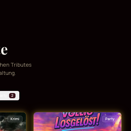
te
chen Tributes
altung.
arty
2
Krimi
Party