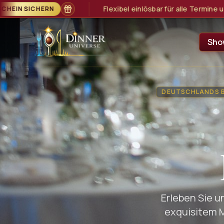
inlösbar für alle Termine und Show-Formate
GUTSCHEIN SICHER
Sho
DEUTSCHLANDS B
Erleben Sie u
exquisitem 