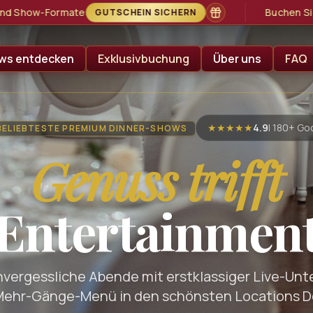
Buchen Sie Deutschlands beliebtestes Erlebnis-
N
ws entdecken
Exklusivbuchung
Über uns
FAQ
★★★★★
4.9
| 180+ G
ELIEBTESTE PREMIUM DINNER-SHOWS
Genuss trifft
Entertainmen
nvergessliche Abende mit erstklassiger Live-Un
Mehr-Gänge-Menü in den schönsten Locations D