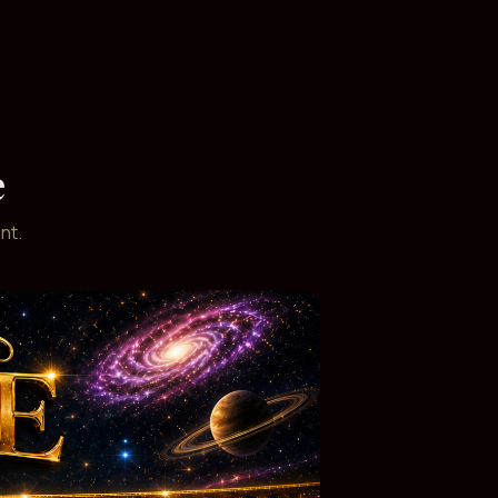
e
nt.