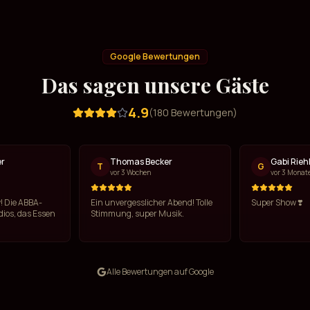
Google Bewertungen
Das sagen unsere Gäste
4.9
(
180
Bewertungen)
er
Thomas Becker
Gabi Rieh
T
G
vor 3 Wochen
vor 3 Monat
! Die ABBA-
Ein unvergesslicher Abend! Tolle
Super Show ❣️
ios, das Essen
Stimmung, super Musik.
Alle Bewertungen auf Google