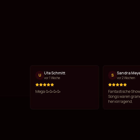
Ute Schmitt
Sandra Mey
U
S
vor 1 Woche
vor 2 Wochen
Mega 🥳🥳🥳🥳
Fantastische Show
Songs waren grand
hervorragend.