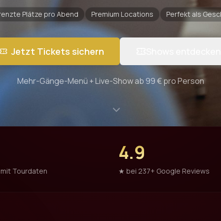
enzte Plätze pro Abend
Premium Locations
Perfekt als Ges
Jetzt Tickets sichern
Shows entdecken
Mehr-Gänge-Menü + Live-Show ab 99 € pro Person
4.9
 mit Tourdaten
★ bei 237+ Google Reviews