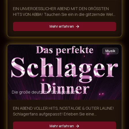
EIN UNVERGESSLICHER ABEND MIT DEN GRÖSSTEN
HITS VON ABBA! Tauchen Sie ein in die glitzernde Welt
von ABBA und erleben Sie eine mitreißende Dinner-
Show voller Nostalgie, Glamour und unvergesslicher
Mehr erfahren
Musik! Unsere ABBA Dinner Show kombiniert ein
exklusives mehrgängiges Menü mit einer
atemberaubenden Live-Performance der größten
ABBA-Hits – ein Abend, der alle Sinne begeistert.
Musik
Die große deutsche Schlagerparty
EIN ABEND VOLLER HITS, NOSTALGIE & GUTER LAUNE!
Schlagerfans aufgepasst! Erleben Sie eine
mitreißende Schlager Dinner Show, die Sie auf eine
musikalische Zeitreise von den 60ern bis heute
Mehr erfahren