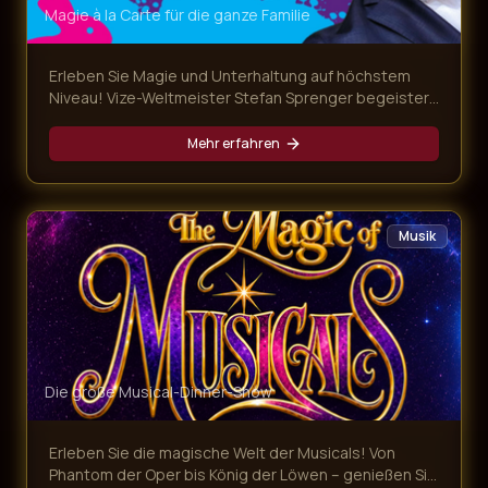
Magie à la Carte für die ganze Familie
Erleben Sie Magie und Unterhaltung auf höchstem
Niveau! Vize-Weltmeister Stefan Sprenger begeistert
mit verblüffenden Tricks, Gedankenlesen und
magischen Überraschungen – begleitet von einem
Mehr erfahren
köstlichen Mehr-Gänge-Menü.
Musik
Die große Musical-Dinner-Show
Erleben Sie die magische Welt der Musicals! Von
Phantom der Oper bis König der Löwen – genießen Sie