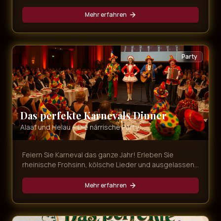
die schönsten Songs der Musical-Geschichte,
dargeboten von erstklassigen Künstlern.
Mehr erfahren
Party
Das perfekte Karnevals Dinner
Alaaf und Helau – Die närrische Party
Feiern Sie Karneval das ganze Jahr! Erleben Sie
rheinische Frohsinn, kölsche Lieder und ausgelassene
Stimmung bei unserer bunten Karnevals-Dinner-Show
mit leckerem Menü.
Mehr erfahren