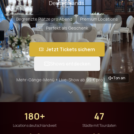
Deutschlands.
Begrenzte Plätze pro Abend
Premium Locations
Perfekt als Geschenk
Jetzt Tickets sichern
Shows entdecken
Ton an
Mehr-Gänge-Menü + Live-Show ab 99 € pro Person
180+
47
Locations deutschlandweit
Städte mit Tourdaten