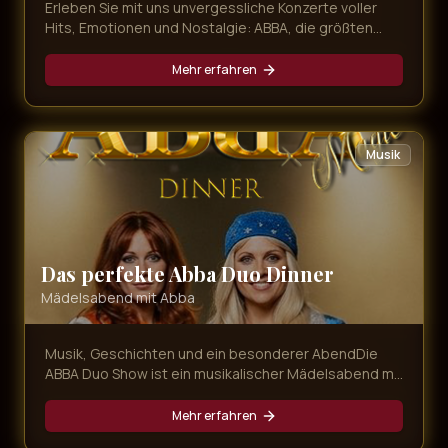
Erleben Sie mit uns unvergessliche Konzerte voller
Hits, Emotionen und Nostalgie: ABBA, die größten
80er-Hymnen und mitreißender Schlager – live,
energiegeladen und immer nah am Publikum.
Mehr erfahren
Musik
Das perfekte Abba Duo Dinner
Mädelsabend mit Abba
Musik, Geschichten und ein besonderer AbendDie
ABBA Duo Show ist ein musikalischer Mädelsabend mit
Agnetha und Anni-Frid, bei dem bekannte ABBA-
Songs, persönliche Geschichten und gemeinsame
Mehr erfahren
Momente aufeinandertreffen. Magic Concerts