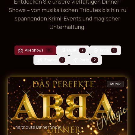
Entdecken Sie unsere vielfältigen Dinner-
Shows – von musikalischen Tributes bis hin zu
spannenden Krimi-Events und magischer
Unterhaltung.
Alle Shows
11
Musik
7
Krimi
1
Zauber
1
Party
2
Musik
The tribute Dinner Show