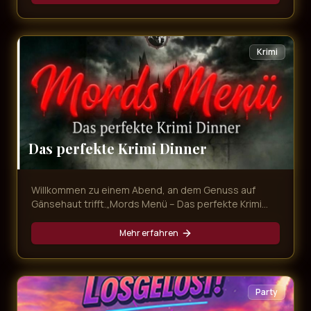
mitnimmt. Freuen Sie sich auf unvergessliche
Evergreens, emotionale Balladen und Partykracher
von den größten Schlagerstars – live präsentiert in
exklusivem Ambiente und begleitet von einem
Krimi
köstlichen Dinner!
Das perfekte Krimi Dinner
Willkommen zu einem Abend, an dem Genuss auf
Gänsehaut trifft.„Mords Menü – Das perfekte Krimi
Dinner“ ist mehr als nur ein Dinner – es ist ein
interaktives Erlebnis voller Intrigen, Geheimnisse und
Mehr erfahren
überraschender Wendungen. Während Sie ein
exquisites Mehr-Gänge-Menü genießen, entfaltet
sich direkt vor Ihren Augen ein packender Kriminalfall.
Party