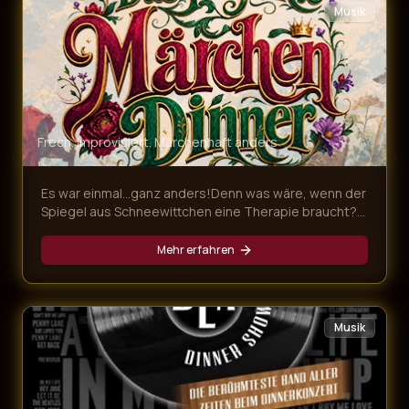
Musik
Frech. Improvisiert. Märchenhaft anders
Es war einmal…ganz anders!Denn was wäre, wenn der
Spiegel aus Schneewittchen eine Therapie braucht?
In unserem frechen Märchen Dinner für Erwachsene
geraten drei berühmte Grimms-Geschichten gewaltig
Mehr erfahren
ins Wanken. Dr. Rumpelstilzchen behandelt
sprechende Spiegel, das „tapfere“ Schneiderlein ist
ein Hasenfuß und die Gäste schlüpfen in zahllose,
märchenhafte Rollen. Das Ensemble sorgt mit Witz,
Musik
Improvisation und Mitmach-Charme für ein Erdbeben
des Zwerchfells – und ein Erlebnis jenseits von „es
war einmal…“!