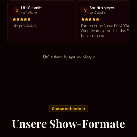
Ute Schmitt
Sandra Meyer
U
S
vor 1 Woche
vor 2 Wochen
Mega 🥳🥳🥳🥳
Fantastische Show! Die ABBA-
Songs waren grandios, das Essen
hervorragend.
Alle Bewertungen auf Google
Shows entdecken
Unsere Show-Formate