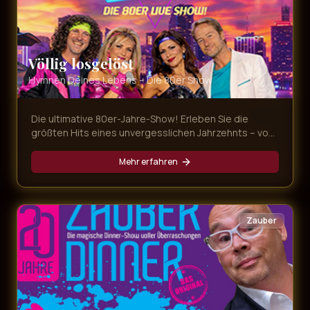
Völlig losgelöst
Hymnen Deines Lebens – Die 80er Show
Die ultimative 80er-Jahre-Show! Erleben Sie die
größten Hits eines unvergesslichen Jahrzehnts – von
Nena bis Falco, von Tina Turner bis Queen. Eine
Zeitreise in die Ära der Neonfarben und legendären
Mehr erfahren
Popsongs.
Zauber