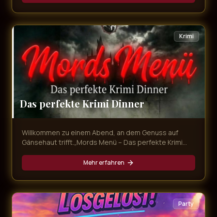
mitnimmt. Freuen Sie sich auf unvergessliche
Evergreens, emotionale Balladen und Partykracher
von den größten Schlagerstars – live präsentiert in
exklusivem Ambiente und begleitet von einem
Krimi
köstlichen Dinner!
Das perfekte Krimi Dinner
Willkommen zu einem Abend, an dem Genuss auf
Gänsehaut trifft.„Mords Menü – Das perfekte Krimi
Dinner“ ist mehr als nur ein Dinner – es ist ein
interaktives Erlebnis voller Intrigen, Geheimnisse und
Mehr erfahren
überraschender Wendungen. Während Sie ein
exquisites Mehr-Gänge-Menü genießen, entfaltet
sich direkt vor Ihren Augen ein packender Kriminalfall.
Party