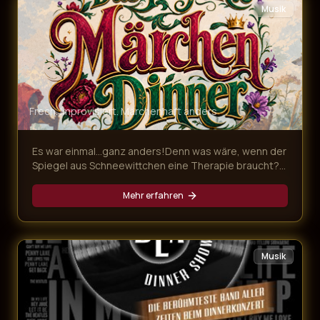
Musik
Frech. Improvisiert. Märchenhaft anders
Es war einmal…ganz anders!Denn was wäre, wenn der
Spiegel aus Schneewittchen eine Therapie braucht?
In unserem frechen Märchen Dinner für Erwachsene
geraten drei berühmte Grimms-Geschichten gewaltig
Mehr erfahren
ins Wanken. Dr. Rumpelstilzchen behandelt
sprechende Spiegel, das „tapfere“ Schneiderlein ist
ein Hasenfuß und die Gäste schlüpfen in zahllose,
märchenhafte Rollen. Das Ensemble sorgt mit Witz,
Musik
Improvisation und Mitmach-Charme für ein Erdbeben
des Zwerchfells – und ein Erlebnis jenseits von „es
war einmal…“!