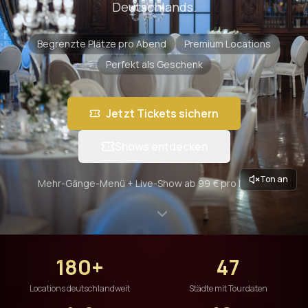
Deutschlands.
Begrenzte Plätze pro Abend
Premium Locations
Perfekt als Geschenk
Jetzt Tickets sichern
Shows entdecken
Ton an
Mehr-Gänge-Menü + Live-Show ab 99 € pro Person
180+
47
Locations deutschlandweit
Städte mit Tourdaten