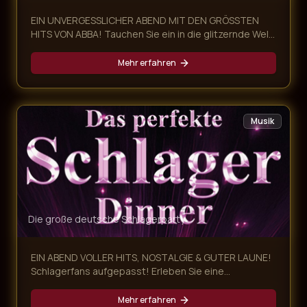
EIN UNVERGESSLICHER ABEND MIT DEN GRÖSSTEN
HITS VON ABBA! Tauchen Sie ein in die glitzernde Welt
von ABBA und erleben Sie eine mitreißende Dinner-
Show voller Nostalgie, Glamour und unvergesslicher
Mehr erfahren
Musik! Unsere ABBA Dinner Show kombiniert ein
exklusives mehrgängiges Menü mit einer
atemberaubenden Live-Performance der größten
ABBA-Hits – ein Abend, der alle Sinne begeistert.
Musik
Die große deutsche Schlagerparty
EIN ABEND VOLLER HITS, NOSTALGIE & GUTER LAUNE!
Schlagerfans aufgepasst! Erleben Sie eine
mitreißende Schlager Dinner Show, die Sie auf eine
musikalische Zeitreise von den 60ern bis heute
Mehr erfahren