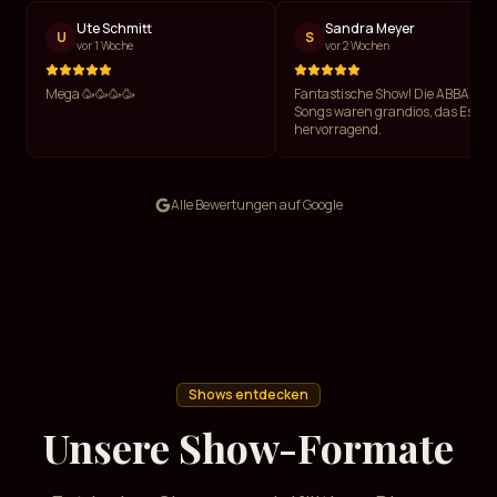
Ute Schmitt
Sandra Meyer
U
S
vor 1 Woche
vor 2 Wochen
Mega 🥳🥳🥳🥳
Fantastische Show! Die ABBA-
Songs waren grandios, das Essen
hervorragend.
Alle Bewertungen auf Google
Shows entdecken
Unsere Show-Formate