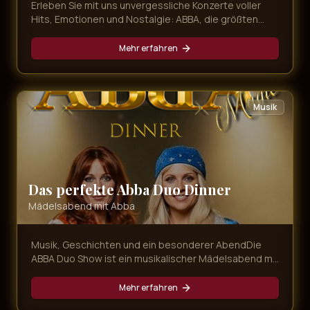
Erleben Sie mit uns unvergessliche Konzerte voller
Hits, Emotionen und Nostalgie: ABBA, die größten
80er-Hymnen und mitreißender Schlager – live,
energiegeladen und immer nah am Publikum.
Mehr erfahren
Musik
Das perfekte Abba Duo Dinner
Mädelsabend mit Abba
Musik, Geschichten und ein besonderer AbendDie
ABBA Duo Show ist ein musikalischer Mädelsabend mit
Agnetha und Anni-Frid, bei dem bekannte ABBA-
Songs, persönliche Geschichten und gemeinsame
Mehr erfahren
Momente aufeinandertreffen. Magic Concerts