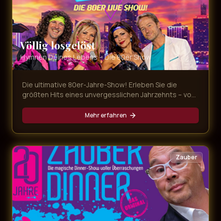
Völlig losgelöst
Hymnen Deines Lebens – Die 80er Show
Die ultimative 80er-Jahre-Show! Erleben Sie die
größten Hits eines unvergesslichen Jahrzehnts – von
Nena bis Falco, von Tina Turner bis Queen. Eine
Zeitreise in die Ära der Neonfarben und legendären
Mehr erfahren
Popsongs.
Zauber