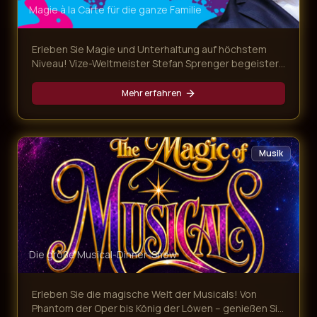
Magie à la Carte für die ganze Familie
Erleben Sie Magie und Unterhaltung auf höchstem
Niveau! Vize-Weltmeister Stefan Sprenger begeistert
mit verblüffenden Tricks, Gedankenlesen und
magischen Überraschungen – begleitet von einem
Mehr erfahren
köstlichen Mehr-Gänge-Menü.
Musik
Die große Musical-Dinner-Show
Erleben Sie die magische Welt der Musicals! Von
Phantom der Oper bis König der Löwen – genießen Sie