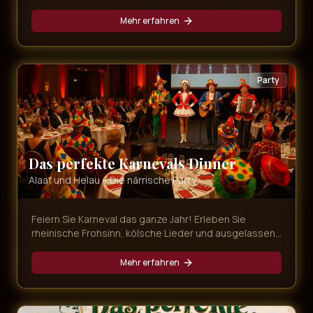
die schönsten Songs der Musical-Geschichte,
dargeboten von erstklassigen Künstlern.
Mehr erfahren
Party
Das perfekte Karnevals Dinner
Alaaf und Helau – Die närrische Party
Feiern Sie Karneval das ganze Jahr! Erleben Sie
rheinische Frohsinn, kölsche Lieder und ausgelassene
Stimmung bei unserer bunten Karnevals-Dinner-Show
mit leckerem Menü.
Mehr erfahren