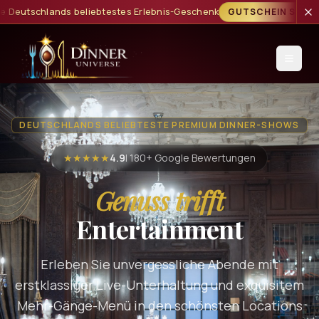
chenk
GUTSCHEIN SICHERN
Verschenken Sie Genuss, Sp
DEUTSCHLANDS BELIEBTESTE PREMIUM DINNER-SHOWS
★★★★★
4.9
| 180+ Google Bewertungen
Genuss trifft
Entertainment
Erleben Sie unvergessliche Abende mit
erstklassiger Live-Unterhaltung und exquisitem
Mehr-Gänge-Menü in den schönsten Locations