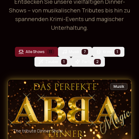
Entdecken Sie unsere vielfältigen Dinner-
Shows – von musikalischen Tributes bis hin zu
spannenden Krimi-Events und magischer
Unterhaltung.
Alle Shows
11
Musik
7
Krimi
1
Zauber
1
Party
2
Musik
The tribute Dinner Show