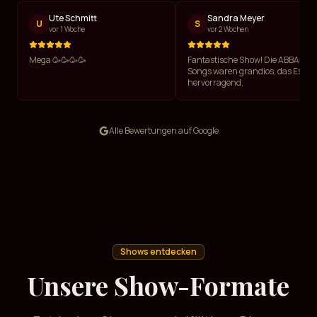
Ute Schmitt
Sandra Meyer
U
S
vor 1 Woche
vor 2 Wochen
Mega 🥳🥳🥳🥳
Fantastische Show! Die ABBA-
Songs waren grandios, das Essen
hervorragend.
Alle Bewertungen auf Google
Shows entdecken
Unsere Show-Formate