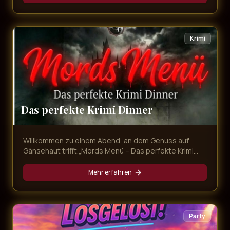
mitnimmt. Freuen Sie sich auf unvergessliche
Evergreens, emotionale Balladen und Partykracher
von den größten Schlagerstars – live präsentiert in
exklusivem Ambiente und begleitet von einem
Krimi
köstlichen Dinner!
Das perfekte Krimi Dinner
Willkommen zu einem Abend, an dem Genuss auf
Gänsehaut trifft.„Mords Menü – Das perfekte Krimi
Dinner“ ist mehr als nur ein Dinner – es ist ein
interaktives Erlebnis voller Intrigen, Geheimnisse und
Mehr erfahren
überraschender Wendungen. Während Sie ein
exquisites Mehr-Gänge-Menü genießen, entfaltet
sich direkt vor Ihren Augen ein packender Kriminalfall.
Party