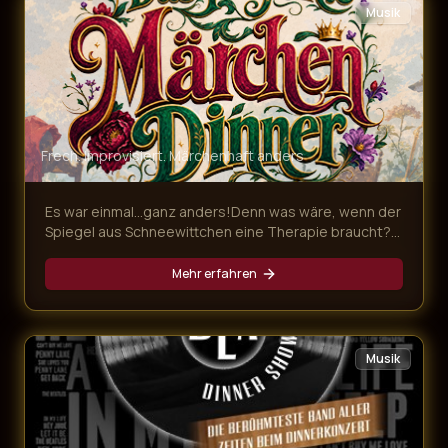
Musik
Frech. Improvisiert. Märchenhaft anders
Es war einmal…ganz anders!Denn was wäre, wenn der
Spiegel aus Schneewittchen eine Therapie braucht?
In unserem frechen Märchen Dinner für Erwachsene
geraten drei berühmte Grimms-Geschichten gewaltig
Mehr erfahren
ins Wanken. Dr. Rumpelstilzchen behandelt
sprechende Spiegel, das „tapfere“ Schneiderlein ist
ein Hasenfuß und die Gäste schlüpfen in zahllose,
märchenhafte Rollen. Das Ensemble sorgt mit Witz,
Musik
Improvisation und Mitmach-Charme für ein Erdbeben
des Zwerchfells – und ein Erlebnis jenseits von „es
war einmal…“!