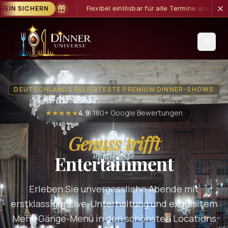
ar für alle Termine und Show-Formate
GUTSCHEIN SICHERN
DEUTSCHLANDS BELIEBTESTE PREMIUM DINNER-SHOWS
★★★★★
4.9
| 180+ Google Bewertungen
Genuss trifft
Entertainment
Erleben Sie unvergessliche Abende mit
erstklassiger Live-Unterhaltung und exquisitem
Mehr-Gänge-Menü in den schönsten Locations