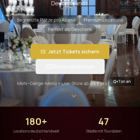
Deutschlands.
Begrenzte Plätze pro Abend
Premium Locations
Perfekt als Geschenk
Jetzt Tickets sichern
Shows entdecken
Ton an
Mehr-Gänge-Menü + Live-Show ab 99 € pro Person
180+
47
Locations deutschlandweit
Städte mit Tourdaten