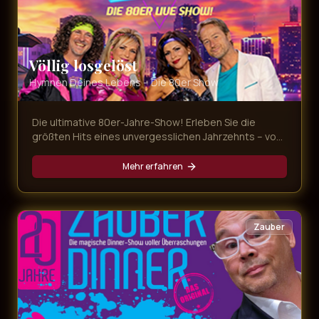
Völlig losgelöst
Hymnen Deines Lebens – Die 80er Show
Die ultimative 80er-Jahre-Show! Erleben Sie die
größten Hits eines unvergesslichen Jahrzehnts – von
Nena bis Falco, von Tina Turner bis Queen. Eine
Zeitreise in die Ära der Neonfarben und legendären
Mehr erfahren
Popsongs.
Zauber