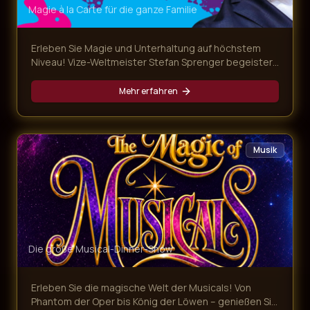
Magie à la Carte für die ganze Familie
Erleben Sie Magie und Unterhaltung auf höchstem
Niveau! Vize-Weltmeister Stefan Sprenger begeistert
mit verblüffenden Tricks, Gedankenlesen und
magischen Überraschungen – begleitet von einem
Mehr erfahren
köstlichen Mehr-Gänge-Menü.
Musik
Die große Musical-Dinner-Show
Erleben Sie die magische Welt der Musicals! Von
Phantom der Oper bis König der Löwen – genießen Sie