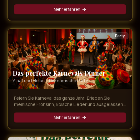
die schönsten Songs der Musical-Geschichte,
dargeboten von erstklassigen Künstlern.
Mehr erfahren
Party
Das perfekte Karnevals Dinner
Alaaf und Helau – Die närrische Party
Feiern Sie Karneval das ganze Jahr! Erleben Sie
rheinische Frohsinn, kölsche Lieder und ausgelassene
Stimmung bei unserer bunten Karnevals-Dinner-Show
mit leckerem Menü.
Mehr erfahren