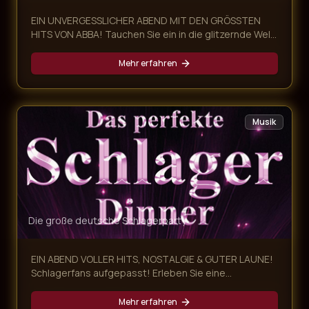
EIN UNVERGESSLICHER ABEND MIT DEN GRÖSSTEN
HITS VON ABBA! Tauchen Sie ein in die glitzernde Welt
von ABBA und erleben Sie eine mitreißende Dinner-
Show voller Nostalgie, Glamour und unvergesslicher
Mehr erfahren
Musik! Unsere ABBA Dinner Show kombiniert ein
exklusives mehrgängiges Menü mit einer
atemberaubenden Live-Performance der größten
ABBA-Hits – ein Abend, der alle Sinne begeistert.
Musik
Die große deutsche Schlagerparty
EIN ABEND VOLLER HITS, NOSTALGIE & GUTER LAUNE!
Schlagerfans aufgepasst! Erleben Sie eine
mitreißende Schlager Dinner Show, die Sie auf eine
musikalische Zeitreise von den 60ern bis heute
Mehr erfahren