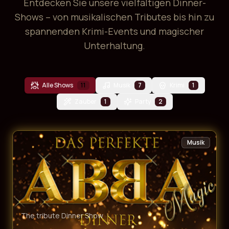
Entdecken Sie unsere vielfältigen Dinner-
Shows – von musikalischen Tributes bis hin zu
spannenden Krimi-Events und magischer
Unterhaltung.
Alle Shows
11
Musik
7
Krimi
1
Zauber
1
Party
2
Musik
The tribute Dinner Show