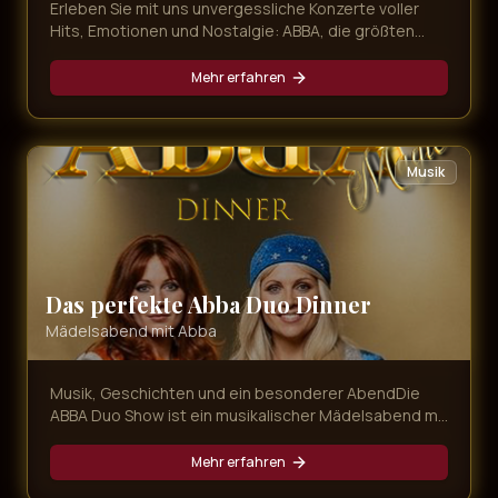
Erleben Sie mit uns unvergessliche Konzerte voller
Hits, Emotionen und Nostalgie: ABBA, die größten
80er-Hymnen und mitreißender Schlager – live,
energiegeladen und immer nah am Publikum.
Mehr erfahren
Musik
Das perfekte Abba Duo Dinner
Mädelsabend mit Abba
Musik, Geschichten und ein besonderer AbendDie
ABBA Duo Show ist ein musikalischer Mädelsabend mit
Agnetha und Anni-Frid, bei dem bekannte ABBA-
Songs, persönliche Geschichten und gemeinsame
Mehr erfahren
Momente aufeinandertreffen. Magic Concerts