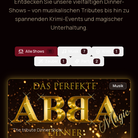
Entdecken Sie unsere vielfältigen Dinner-
Shows – von musikalischen Tributes bis hin zu
spannenden Krimi-Events und magischer
Unterhaltung.
Alle Shows
11
Musik
7
Krimi
1
Zauber
1
Party
2
Musik
The tribute Dinner Show