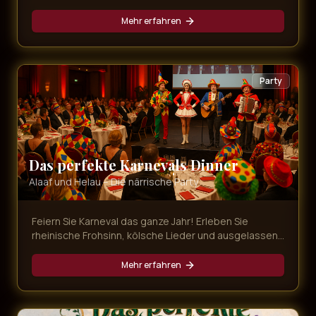
die schönsten Songs der Musical-Geschichte,
dargeboten von erstklassigen Künstlern.
Mehr erfahren
Party
Das perfekte Karnevals Dinner
Alaaf und Helau – Die närrische Party
Feiern Sie Karneval das ganze Jahr! Erleben Sie
rheinische Frohsinn, kölsche Lieder und ausgelassene
Stimmung bei unserer bunten Karnevals-Dinner-Show
mit leckerem Menü.
Mehr erfahren