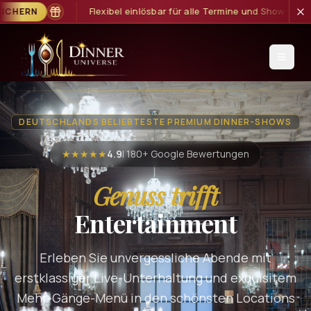
für alle Termine und Show-Formate
GUTSCHEIN SICHERN
DEUTSCHLANDS BELIEBTESTE PREMIUM DINNER-SHOWS
★★★★★
4.9
| 180+ Google Bewertungen
Genuss trifft
Entertainment
Erleben Sie unvergessliche Abende mit
erstklassiger Live-Unterhaltung und exquisitem
Mehr-Gänge-Menü in den schönsten Locations