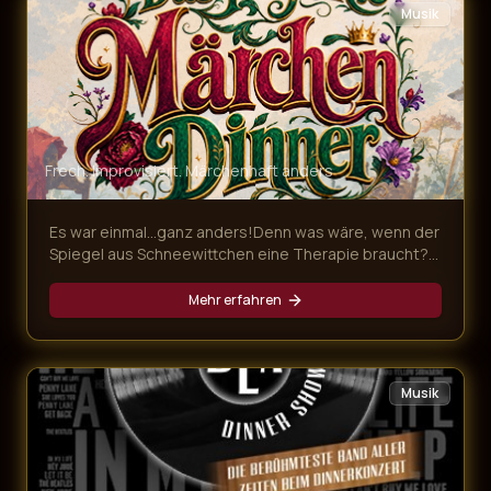
Musik
Frech. Improvisiert. Märchenhaft anders
Es war einmal…ganz anders!Denn was wäre, wenn der
Spiegel aus Schneewittchen eine Therapie braucht?
In unserem frechen Märchen Dinner für Erwachsene
geraten drei berühmte Grimms-Geschichten gewaltig
Mehr erfahren
ins Wanken. Dr. Rumpelstilzchen behandelt
sprechende Spiegel, das „tapfere“ Schneiderlein ist
ein Hasenfuß und die Gäste schlüpfen in zahllose,
märchenhafte Rollen. Das Ensemble sorgt mit Witz,
Musik
Improvisation und Mitmach-Charme für ein Erdbeben
des Zwerchfells – und ein Erlebnis jenseits von „es
war einmal…“!