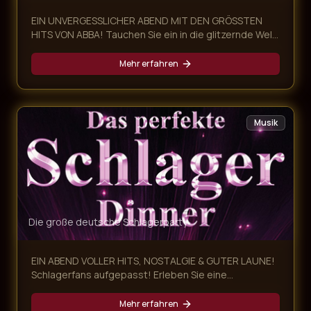
EIN UNVERGESSLICHER ABEND MIT DEN GRÖSSTEN
HITS VON ABBA! Tauchen Sie ein in die glitzernde Welt
von ABBA und erleben Sie eine mitreißende Dinner-
Show voller Nostalgie, Glamour und unvergesslicher
Mehr erfahren
Musik! Unsere ABBA Dinner Show kombiniert ein
exklusives mehrgängiges Menü mit einer
atemberaubenden Live-Performance der größten
ABBA-Hits – ein Abend, der alle Sinne begeistert.
Musik
Die große deutsche Schlagerparty
EIN ABEND VOLLER HITS, NOSTALGIE & GUTER LAUNE!
Schlagerfans aufgepasst! Erleben Sie eine
mitreißende Schlager Dinner Show, die Sie auf eine
musikalische Zeitreise von den 60ern bis heute
Mehr erfahren