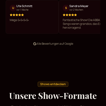
Ute Schmitt
Sandra Meyer
U
S
vor 1 Woche
vor 2 Wochen
Mega 🥳🥳🥳🥳
Fantastische Show! Die ABBA-
Songs waren grandios, das Essen
hervorragend.
Alle Bewertungen auf Google
Shows entdecken
Unsere Show-Formate