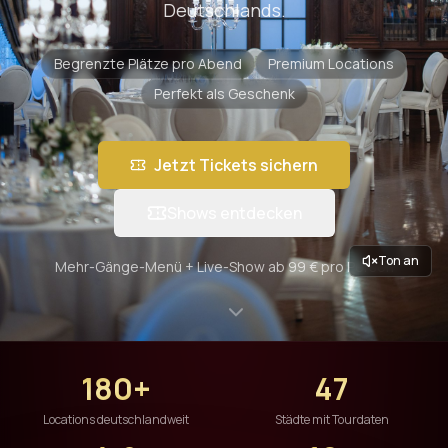
Deutschlands.
Begrenzte Plätze pro Abend
Premium Locations
Perfekt als Geschenk
Jetzt Tickets sichern
Shows entdecken
Ton an
Mehr-Gänge-Menü + Live-Show ab 99 € pro Person
180+
47
Locations deutschlandweit
Städte mit Tourdaten