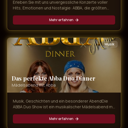
Erleben Sie mit uns unvergessliche Konzerte voller
Hits, Emotionen und Nostalgie: ABBA, die größten
80er-Hymnen und mitreißender Schlager – live,
energiegeladen und immer nah am Publikum.
Mehr erfahren
Musik
Das perfekte Abba Duo Dinner
Mädelsabend mit Abba
Musik, Geschichten und ein besonderer AbendDie
ABBA Duo Show ist ein musikalischer Mädelsabend mit
Agnetha und Anni-Frid, bei dem bekannte ABBA-
Songs, persönliche Geschichten und gemeinsame
Mehr erfahren
Momente aufeinandertreffen. Magic Concerts