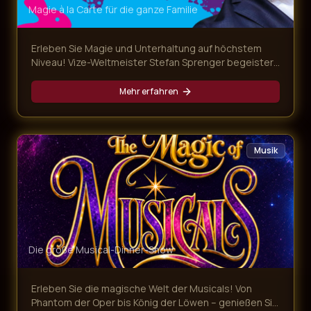
Magie à la Carte für die ganze Familie
Erleben Sie Magie und Unterhaltung auf höchstem
Niveau! Vize-Weltmeister Stefan Sprenger begeistert
mit verblüffenden Tricks, Gedankenlesen und
magischen Überraschungen – begleitet von einem
Mehr erfahren
köstlichen Mehr-Gänge-Menü.
Musik
Die große Musical-Dinner-Show
Erleben Sie die magische Welt der Musicals! Von
Phantom der Oper bis König der Löwen – genießen Sie