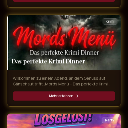
mitnimmt. Freuen Sie sich auf unvergessliche
Evergreens, emotionale Balladen und Partykracher
von den größten Schlagerstars – live präsentiert in
exklusivem Ambiente und begleitet von einem
Krimi
köstlichen Dinner!
Das perfekte Krimi Dinner
Willkommen zu einem Abend, an dem Genuss auf
Gänsehaut trifft.„Mords Menü – Das perfekte Krimi
Dinner“ ist mehr als nur ein Dinner – es ist ein
interaktives Erlebnis voller Intrigen, Geheimnisse und
Mehr erfahren
überraschender Wendungen. Während Sie ein
exquisites Mehr-Gänge-Menü genießen, entfaltet
sich direkt vor Ihren Augen ein packender Kriminalfall.
Party