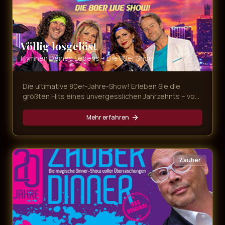
Völlig losgelöst
Hymnen Deines Lebens – Die 80er Show
Die ultimative 80er-Jahre-Show! Erleben Sie die
größten Hits eines unvergesslichen Jahrzehnts – von
Nena bis Falco, von Tina Turner bis Queen. Eine
Zeitreise in die Ära der Neonfarben und legendären
Mehr erfahren
Popsongs.
Zauber