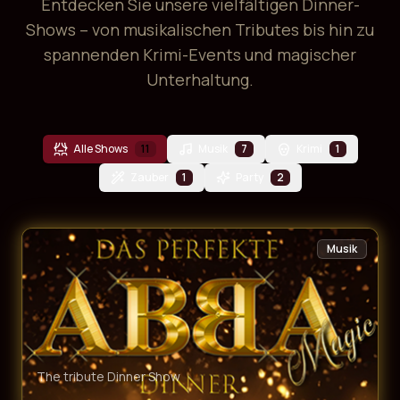
Entdecken Sie unsere vielfältigen Dinner-
Shows – von musikalischen Tributes bis hin zu
spannenden Krimi-Events und magischer
Unterhaltung.
Alle Shows
11
Musik
7
Krimi
1
Zauber
1
Party
2
Musik
The tribute Dinner Show