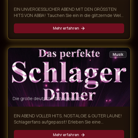
EIN UNVERGESSLICHER ABEND MIT DEN GRÖSSTEN
HITS VON ABBA! Tauchen Sie ein in die glitzernde Welt
von ABBA und erleben Sie eine mitreißende Dinner-
Show voller Nostalgie, Glamour und unvergesslicher
Mehr erfahren
Musik! Unsere ABBA Dinner Show kombiniert ein
exklusives mehrgängiges Menü mit einer
atemberaubenden Live-Performance der größten
ABBA-Hits – ein Abend, der alle Sinne begeistert.
Musik
Die große deutsche Schlagerparty
EIN ABEND VOLLER HITS, NOSTALGIE & GUTER LAUNE!
Schlagerfans aufgepasst! Erleben Sie eine
mitreißende Schlager Dinner Show, die Sie auf eine
musikalische Zeitreise von den 60ern bis heute
Mehr erfahren