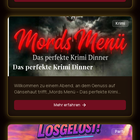
mitnimmt. Freuen Sie sich auf unvergessliche
Evergreens, emotionale Balladen und Partykracher
von den größten Schlagerstars – live präsentiert in
exklusivem Ambiente und begleitet von einem
Krimi
köstlichen Dinner!
Das perfekte Krimi Dinner
Willkommen zu einem Abend, an dem Genuss auf
Gänsehaut trifft.„Mords Menü – Das perfekte Krimi
Dinner“ ist mehr als nur ein Dinner – es ist ein
interaktives Erlebnis voller Intrigen, Geheimnisse und
Mehr erfahren
überraschender Wendungen. Während Sie ein
exquisites Mehr-Gänge-Menü genießen, entfaltet
sich direkt vor Ihren Augen ein packender Kriminalfall.
Party