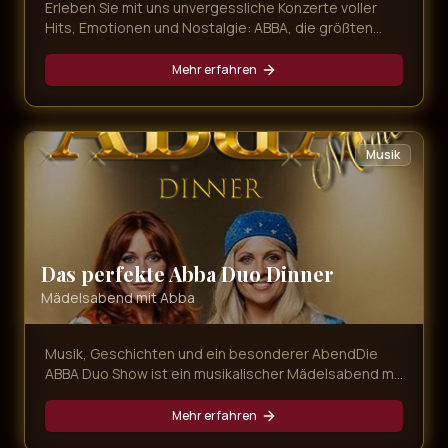
Erleben Sie mit uns unvergessliche Konzerte voller
Hits, Emotionen und Nostalgie: ABBA, die größten
80er-Hymnen und mitreißender Schlager – live,
energiegeladen und immer nah am Publikum.
Mehr erfahren
Musik
Das perfekte Abba Duo Dinner
Mädelsabend mit Abba
Musik, Geschichten und ein besonderer AbendDie
ABBA Duo Show ist ein musikalischer Mädelsabend mit
Agnetha und Anni-Frid, bei dem bekannte ABBA-
Songs, persönliche Geschichten und gemeinsame
Mehr erfahren
Momente aufeinandertreffen. Magic Concerts