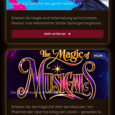
Magie à la Carte für die ganze Familie
Erleben Sie Magie und Unterhaltung auf höchstem
Niveau! Vize-Weltmeister Stefan Sprenger begeistert
mit verblüffenden Tricks, Gedankenlesen und
magischen Überraschungen – begleitet von einem
Mehr erfahren
köstlichen Mehr-Gänge-Menü.
Musik
Die große Musical-Dinner-Show
Erleben Sie die magische Welt der Musicals! Von
Phantom der Oper bis König der Löwen – genießen Sie