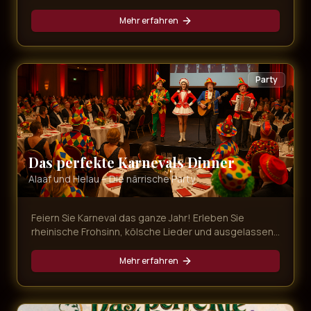
die schönsten Songs der Musical-Geschichte,
dargeboten von erstklassigen Künstlern.
Mehr erfahren
Party
Das perfekte Karnevals Dinner
Alaaf und Helau – Die närrische Party
Feiern Sie Karneval das ganze Jahr! Erleben Sie
rheinische Frohsinn, kölsche Lieder und ausgelassene
Stimmung bei unserer bunten Karnevals-Dinner-Show
mit leckerem Menü.
Mehr erfahren