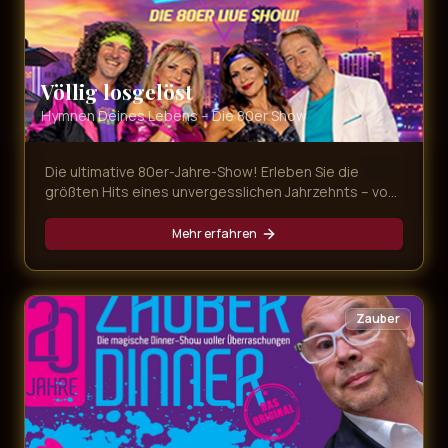
Völlig losgelöst
Hymnen Deines Lebens – Die 80er Show
Die ultimative 80er-Jahre-Show! Erleben Sie die
größten Hits eines unvergesslichen Jahrzehnts – von
Nena bis Falco, von Tina Turner bis Queen. Eine
Zeitreise in die Ära der Neonfarben und legendären
Mehr erfahren
Popsongs.
Zauber