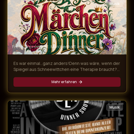
Musik
Frech. Improvisiert. Märchenhaft anders
Es war einmal…ganz anders!Denn was wäre, wenn der
Spiegel aus Schneewittchen eine Therapie braucht?
In unserem frechen Märchen Dinner für Erwachsene
geraten drei berühmte Grimms-Geschichten gewaltig
Mehr erfahren
ins Wanken. Dr. Rumpelstilzchen behandelt
sprechende Spiegel, das „tapfere“ Schneiderlein ist
ein Hasenfuß und die Gäste schlüpfen in zahllose,
märchenhafte Rollen. Das Ensemble sorgt mit Witz,
Musik
Improvisation und Mitmach-Charme für ein Erdbeben
des Zwerchfells – und ein Erlebnis jenseits von „es
war einmal…“!