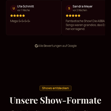
Ute Schmitt
Sandra Meyer
U
S
vor 1 Woche
vor 2 Wochen
Mega 🥳🥳🥳🥳
Fantastische Show! Die ABBA-
Songs waren grandios, das Essen
hervorragend.
Alle Bewertungen auf Google
Shows entdecken
Unsere Show-Formate