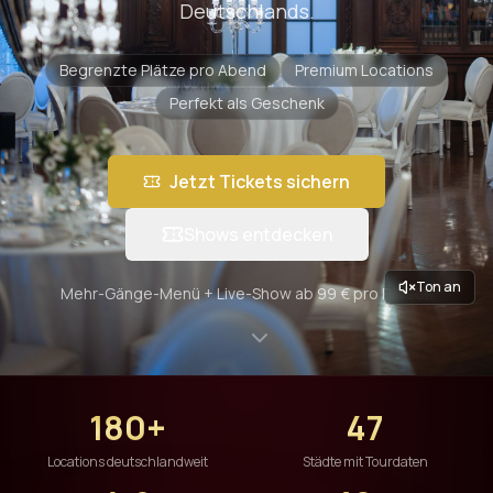
Deutschlands.
Begrenzte Plätze pro Abend
Premium Locations
Perfekt als Geschenk
Jetzt Tickets sichern
Shows entdecken
Ton an
Mehr-Gänge-Menü + Live-Show ab 99 € pro Person
180+
47
Locations deutschlandweit
Städte mit Tourdaten