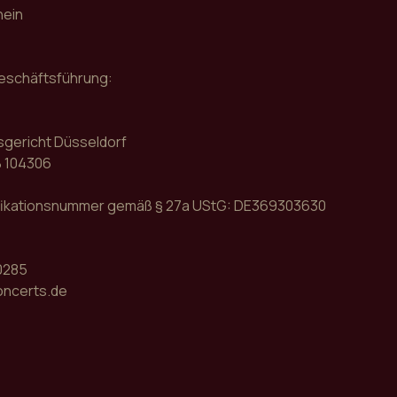
hein
Geschäftsführung:
sgericht Düsseldorf
 104306
fikationsnummer gemäß § 27a UStG: DE369303630
0285
oncerts.de