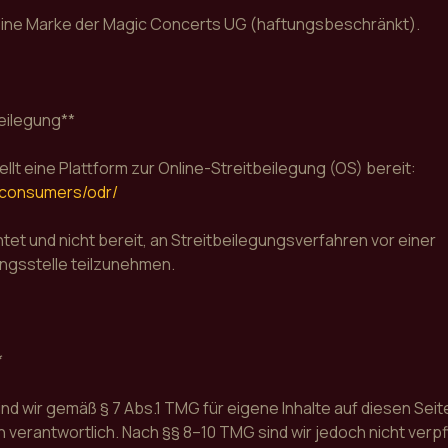
t eine Marke der Magic Concerts UG (haftungsbeschränkt).
eilegung**
llt eine Plattform zur Online-Streitbeilegung (OS) bereit:
/consumers/odr/
chtet und nicht bereit, an Streitbeilegungsverfahren vor einer
ngsstelle teilzunehmen.
*
ind wir gemäß § 7 Abs.1 TMG für eigene Inhalte auf diesen Sei
verantwortlich. Nach §§ 8–10 TMG sind wir jedoch nicht verpfl