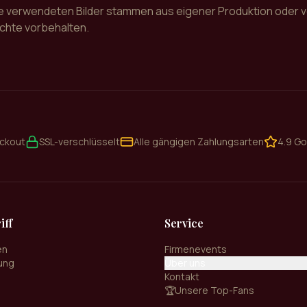
e verwendeten Bilder stammen aus eigener Produktion oder v
echte vorbehalten.
eckout
SSL-verschlüsselt
Alle gängigen Zahlungsarten
4.9 G
iff
Service
en
Firmenevents
ung
Über uns
Kontakt
🏆
Unsere Top-Fans