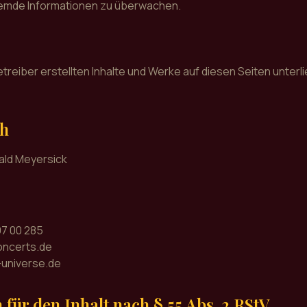
emde Informationen zu überwachen.
etreiber erstellten Inhalte und Werke auf diesen Seiten unte
ch
ald Meyersick
97 00 285
oncerts.de
-universe.de
 für den Inhalt nach § 55 Abs. 2 RStV