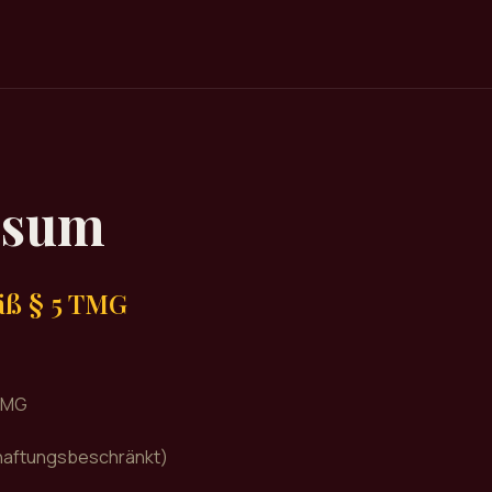
ssum
ß § 5 TMG
TMG
haftungsbeschränkt)