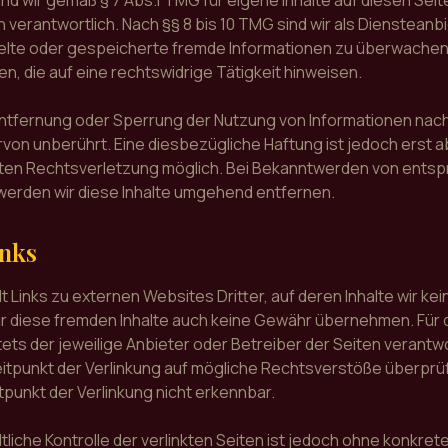
ind wir gemäß § 7 Abs.1 TMG für eigene Inhalte auf diesen Sei
verantwortlich. Nach §§ 8 bis 10 TMG sind wir als Diensteanbi
ttelte oder gespeicherte fremde Informationen zu überwache
, die auf eine rechtswidrige Tätigkeit hinweisen.
Entfernung oder Sperrung der Nutzung von Informationen nac
von unberührt. Eine diesbezügliche Haftung ist jedoch erst 
eten Rechtsverletzung möglich. Bei Bekanntwerden von ent
erden wir diese Inhalte umgehend entfernen.
inks
 Links zu externen Websites Dritter, auf deren Inhalte wir kei
r diese fremden Inhalte auch keine Gewähr übernehmen. Für di
stets der jeweilige Anbieter oder Betreiber der Seiten verantwor
itpunkt der Verlinkung auf mögliche Rechtsverstöße überprüf
tpunkt der Verlinkung nicht erkennbar.
tliche Kontrolle der verlinkten Seiten ist jedoch ohne konkret