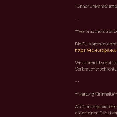
„Dinner Universe“ is
---
**Verbraucherstreitb
Die EU-Kommission ste
https://ec.europa.eu
Wir sind nicht verpfli
Verbraucherschlichtu
---
**Haftung für Inhalte*
Als Diensteanbieter s
allgemeinen Gesetzen 