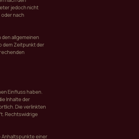
ten nach den
eter jedoch nicht
n oder nach
h den allgemeinen
ab dem Zeitpunkt der
sprechenden
nen Einfluss haben.
e Inhalte der
tlich. Die verlinkten
t. Rechtswidrige
e Anhaltspunkte einer