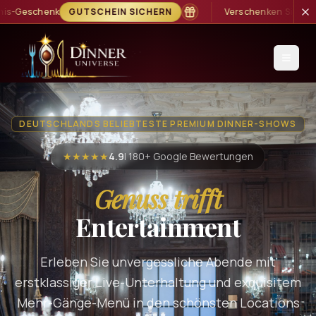
Verschenken Sie Genuss, Spannung und Live-Unterhaltung
DEUTSCHLANDS BELIEBTESTE PREMIUM DINNER-SHOWS
★★★★★
4.9
| 180+ Google Bewertungen
Genuss trifft
Entertainment
Erleben Sie unvergessliche Abende mit
erstklassiger Live-Unterhaltung und exquisitem
Mehr-Gänge-Menü in den schönsten Locations