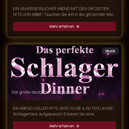
EIN UNVERGESSLICHER ABEND MIT DEN GRÖSSTEN
HITS VON ABBA! Tauchen Sie ein in die glitzernde Welt
von ABBA und erleben Sie eine mitreißende Dinner-
Show voller Nostalgie, Glamour und unvergesslicher
Mehr erfahren
Musik! Unsere ABBA Dinner Show kombiniert ein
exklusives mehrgängiges Menü mit einer
atemberaubenden Live-Performance der größten
ABBA-Hits – ein Abend, der alle Sinne begeistert.
Musik
Die große deutsche Schlagerparty
EIN ABEND VOLLER HITS, NOSTALGIE & GUTER LAUNE!
Schlagerfans aufgepasst! Erleben Sie eine
mitreißende Schlager Dinner Show, die Sie auf eine
musikalische Zeitreise von den 60ern bis heute
Mehr erfahren