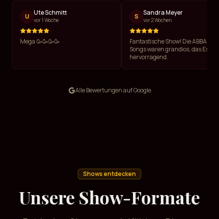
Ute Schmitt
Sandra Meyer
U
S
vor 1 Woche
vor 2 Wochen
Mega 🥳🥳🥳🥳
Fantastische Show! Die ABBA-
Songs waren grandios, das Essen
hervorragend.
Alle Bewertungen auf Google
Shows entdecken
Unsere Show-Formate