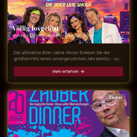
Völlig losgelöst
Hymnen Deines Lebens – Die 80er Show
Die ultimative 80er-Jahre-Show! Erleben Sie die
größten Hits eines unvergesslichen Jahrzehnts – von
Nena bis Falco, von Tina Turner bis Queen. Eine
Zeitreise in die Ära der Neonfarben und legendären
Mehr erfahren
Popsongs.
Zauber