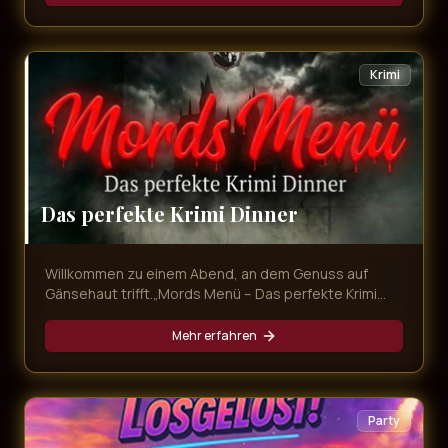
mitnimmt. Freuen Sie sich auf unvergessliche
Evergreens, emotionale Balladen und Partykracher
von den größten Schlagerstars – live präsentiert in
exklusivem Ambiente und begleitet von einem
Krimi
köstlichen Dinner!
Das perfekte Krimi Dinner
Willkommen zu einem Abend, an dem Genuss auf
Gänsehaut trifft.„Mords Menü – Das perfekte Krimi
Dinner“ ist mehr als nur ein Dinner – es ist ein
interaktives Erlebnis voller Intrigen, Geheimnisse und
Mehr erfahren
überraschender Wendungen. Während Sie ein
exquisites Mehr-Gänge-Menü genießen, entfaltet
sich direkt vor Ihren Augen ein packender Kriminalfall.
Party