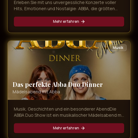
Erleben Sie mit uns unvergessliche Konzerte voller
Hits, Emotionen und Nostalgie: ABBA, die größten
80er-Hymnen und mitreißender Schlager – live,
energiegeladen und immer nah am Publikum.
Mehr erfahren
Musik
Das perfekte Abba Duo Dinner
Mädelsabend mit Abba
Musik, Geschichten und ein besonderer AbendDie
ABBA Duo Show ist ein musikalischer Mädelsabend mit
Agnetha und Anni-Frid, bei dem bekannte ABBA-
Songs, persönliche Geschichten und gemeinsame
Mehr erfahren
Momente aufeinandertreffen. Magic Concerts