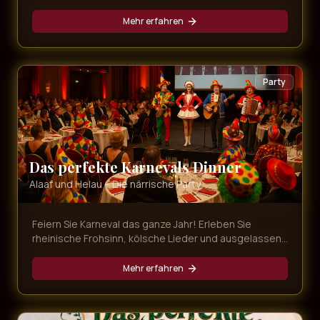
die schönsten Songs der Musical-Geschichte,
dargeboten von erstklassigen Künstlern.
Mehr erfahren
Party
Das perfekte Karnevals Dinner
Alaaf und Helau – Die närrische Party
Feiern Sie Karneval das ganze Jahr! Erleben Sie
rheinische Frohsinn, kölsche Lieder und ausgelassene
Stimmung bei unserer bunten Karnevals-Dinner-Show
mit leckerem Menü.
Mehr erfahren