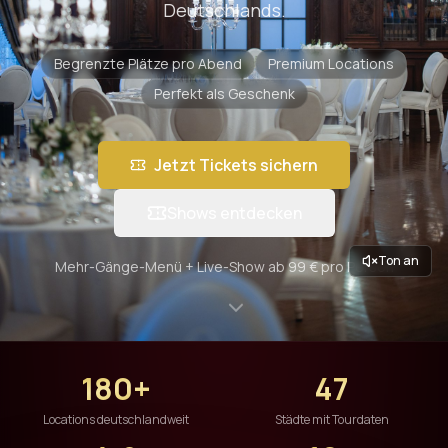
Deutschlands.
Begrenzte Plätze pro Abend
Premium Locations
Perfekt als Geschenk
Jetzt Tickets sichern
Shows entdecken
Ton an
Mehr-Gänge-Menü + Live-Show ab 99 € pro Person
180+
47
Locations deutschlandweit
Städte mit Tourdaten