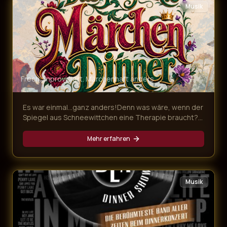
Musik
Frech. Improvisiert. Märchenhaft anders
Es war einmal…ganz anders!Denn was wäre, wenn der
Spiegel aus Schneewittchen eine Therapie braucht?
In unserem frechen Märchen Dinner für Erwachsene
geraten drei berühmte Grimms-Geschichten gewaltig
Mehr erfahren
ins Wanken. Dr. Rumpelstilzchen behandelt
sprechende Spiegel, das „tapfere“ Schneiderlein ist
ein Hasenfuß und die Gäste schlüpfen in zahllose,
märchenhafte Rollen. Das Ensemble sorgt mit Witz,
Musik
Improvisation und Mitmach-Charme für ein Erdbeben
des Zwerchfells – und ein Erlebnis jenseits von „es
war einmal…“!