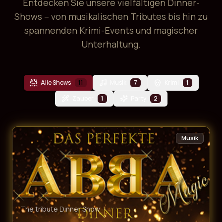
Entdecken Sie unsere vielfältigen Dinner-
Shows – von musikalischen Tributes bis hin zu
spannenden Krimi-Events und magischer
Unterhaltung.
Alle Shows
11
Musik
7
Krimi
1
Zauber
1
Party
2
Musik
The tribute Dinner Show