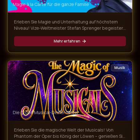
Magie à la Carte für die ganze Familie
Erleben Sie Magie und Unterhaltung auf höchstem
Niveau! Vize-Weltmeister Stefan Sprenger begeistert
mit verblüffenden Tricks, Gedankenlesen und
magischen Überraschungen – begleitet von einem
Mehr erfahren
köstlichen Mehr-Gänge-Menü.
Musik
Die große Musical-Dinner-Show
Erleben Sie die magische Welt der Musicals! Von
Phantom der Oper bis König der Löwen – genießen Sie